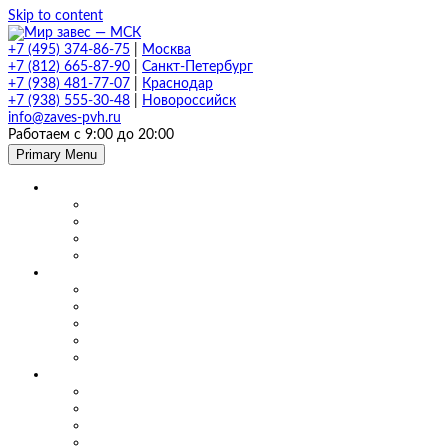
Skip to content
+7 (495) 374-86-75
|
Москва
+7 (812) 665-87-90
|
Санкт-Петербург
+7 (938) 481-77-07
|
Краснодар
+7 (938) 555-30-48
|
Новороссийск
info@zaves-pvh.ru
Работаем с 9:00 до 20:00
Primary Menu
Завесы ПВХ
Морозостойкие завесы
Прозрачные завесы
Рифленые завесы
ПВХ завесы в фургон авто
Мягкие окна и шторы ПВХ
Мягкие окна для кафе и ресторанов
Мягкие окна для беседки, веранды и террасы
Шторы для сварки
Шторы для автомойки и автосервиса
Шторы ПВХ для склада
Маятниковые двери
Маятниковые двери ПВХ в Москве
Маятниковые двери на складах
Маятниковые двери на пищевом производстве
Маятниковые двери на молокоперерабатывающих