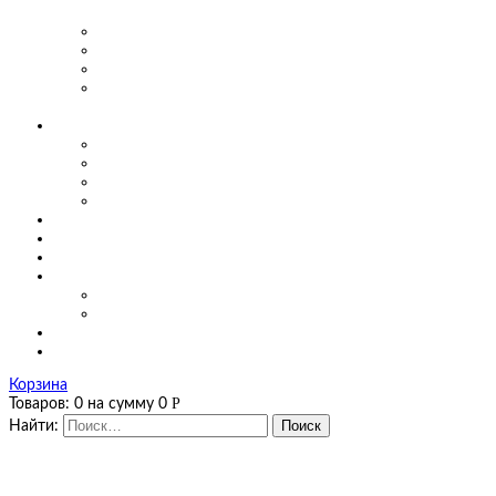
предприятиях
Маятниковые двери для производства
Маятниковые двери в заведениях общепита
Маятниковые двери в больницах
Маятниковые двери на мясоперерабатывающих
производствах
О компании
Сертификаты
Фото, видео
Наши работы
Новости
Цены
Полезная информация
Оплата и доставка
Калькуляторы
Калькулятор завес
Калькулятор мягких окон и штор ПВХ
Контакты
Корзина
Р
Товаров:
0
на сумму
0
Найти: