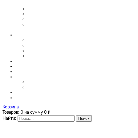
предприятиях
Маятниковые двери для производства
Маятниковые двери в заведениях общепита
Маятниковые двери в больницах
Маятниковые двери на мясоперерабатывающих
производствах
О компании
Сертификаты
Фото, видео
Наши работы
Новости
Цены
Полезная информация
Оплата и доставка
Калькуляторы
Калькулятор завес
Калькулятор мягких окон и штор ПВХ
Контакты
Корзина
Р
Товаров:
0
на сумму
0
Найти: