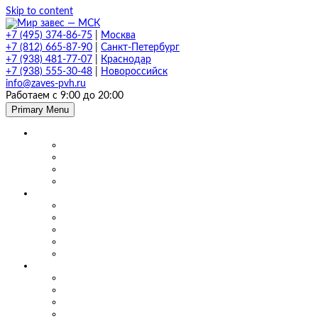
Skip to content
+7 (495) 374-86-75
|
Москва
+7 (812) 665-87-90
|
Санкт-Петербург
+7 (938) 481-77-07
|
Краснодар
+7 (938) 555-30-48
|
Новороссийск
info@zaves-pvh.ru
Работаем с 9:00 до 20:00
Primary Menu
Завесы ПВХ
Морозостойкие завесы
Прозрачные завесы
Рифленые завесы
ПВХ завесы в фургон авто
Мягкие окна и шторы ПВХ
Мягкие окна для кафе и ресторанов
Мягкие окна для беседки, веранды и террасы
Шторы для сварки
Шторы для автомойки и автосервиса
Шторы ПВХ для склада
Маятниковые двери
Маятниковые двери ПВХ в Москве
Маятниковые двери на складах
Маятниковые двери на пищевом производстве
Маятниковые двери на молокоперерабатывающих