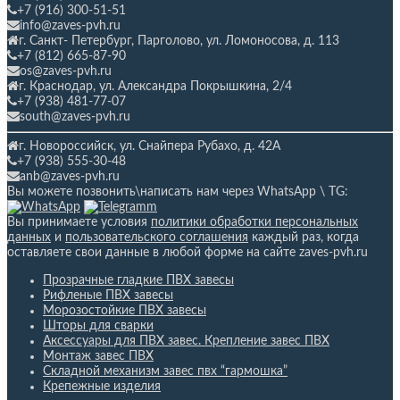
+7 (916) 300-51-51
info@zaves-pvh.ru
г. Санкт- Петербург, Парголово, ул. Ломоносова, д. 113
+7 (812) 665-87-90
os@zaves-pvh.ru
г. Краснодар, ул. Александра Покрышкина, 2/4
+7 (938) 481-77-07
south@zaves-pvh.ru
г. Новороссийск, ул. Снайпера Рубахо,
д. 42А
+7 (938) 555-30-48
anb@zaves-pvh.ru
Вы можете позвонить\написать нам через WhatsApp \ TG:
Вы принимаете условия
политики обработки персональных
данных
и
пользовательского соглашения
каждый раз, когда
оставляете свои данные в любой форме на сайте zaves-pvh.ru
Прозрачные гладкие ПВХ завесы
Рифленые ПВХ завесы
Морозостойкие ПВХ завесы
Шторы для сварки
Аксессуары для ПВХ завес. Крепление завес ПВХ
Монтаж завес ПВХ
Складной механизм завес пвх “гармошка”
Крепежные изделия