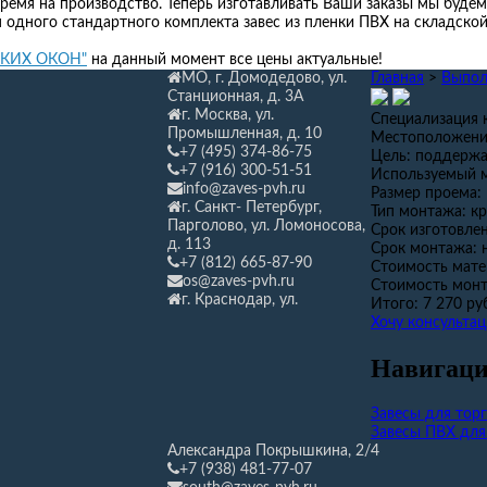
ремя на производство. Теперь изготавливать Ваши заказы мы будем
я одного стандартного комплекта завес из пленки ПВХ на складской 
ГКИХ ОКОН"
на данный момент все цены актуальные!
МО, г. Домодедово, ул.
Главная
>
Выпол
Станционная,
д. 3А
г. Москва, ул.
Специализация 
Промышленная, д. 10
Местоположени
+7 (495) 374-86-75
Цель:
поддержа
+7 (916) 300-51-51
Используемый 
info@zaves-pvh.ru
Размер проема:
г. Санкт- Петербург,
Тип монтажа:
кр
Парголово, ул. Ломоносова,
Срок изготовлен
д. 113
Срок монтажа:
+7 (812) 665-87-90
Стоимость мате
os@zaves-pvh.ru
Стоимость монт
г. Краснодар, ул.
Итого:
7 270 ру
Хочу консульта
Навигаци
Завесы для тор
Завесы ПВХ для
Александра Покрышкина, 2/4
+7 (938) 481-77-07