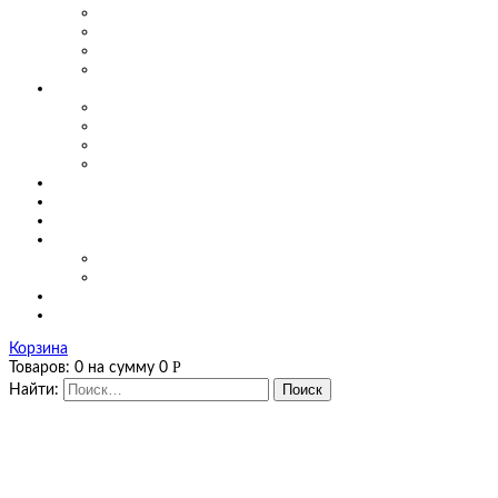
Маятниковые двери для производства
Маятниковые двери в заведениях общепита
Маятниковые двери в больницах
Маятниковые двери на мясоперерабатывающих произ
О компании
Сертификаты
Фото, видео
Наши работы
Новости
Цены
Полезная информация
Оплата и доставка
Калькуляторы
Калькулятор завес
Калькулятор мягких окон и штор ПВХ
Контакты
Корзина
Р
Товаров:
0
на сумму
0
Найти: