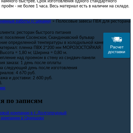
 намного быстрее. Срок изготовления одного стандартного
проём - не более 1 часа. Весь материал есть в наличии на складе.
ненные работы (с ценами)
>
Полосовые завесы ПВХ для ресторана
клиента:
ресторан быстрого питания
е:
поселение Сосенское, Скандинавский бульвар
ние определенной температуры в холодильной камере
Расчет
материал:
пленка ПВХ 2*200 мм МОРОЗОСТОЙКАЯ
доставки
Высота = 1,80 м; Ширина = 0,80 м.
епление над проемом в стену из сэндвич-панели
ия заказа:
1 день после оплаты
на следующий день после изготовления
риалов:
4 670 руб.
ажа и доставки:
2 600 руб.
б.
цию
я по записям
говой компании в г. Долгопрудный
 компании в Одинцово