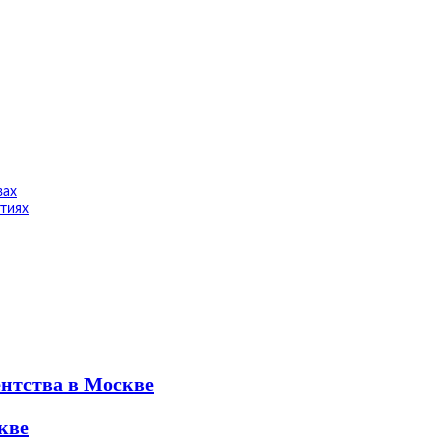
вах
тиях
ентства в Москве
кве