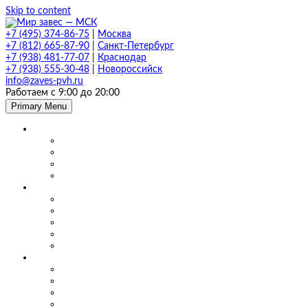
Skip to content
+7 (495) 374-86-75
|
Москва
+7 (812) 665-87-90
|
Санкт-Петербург
+7 (938) 481-77-07
|
Краснодар
+7 (938) 555-30-48
|
Новороссийск
info@zaves-pvh.ru
Работаем с 9:00 до 20:00
Primary Menu
Завесы ПВХ
Морозостойкие завесы
Прозрачные завесы
Рифленые завесы
ПВХ завесы в фургон авто
Мягкие окна и шторы ПВХ
Мягкие окна для кафе и ресторанов
Мягкие окна для беседки, веранды и террасы
Шторы для сварки
Шторы для автомойки и автосервиса
Шторы ПВХ для склада
Маятниковые двери
Маятниковые двери ПВХ в Москве
Маятниковые двери на складах
Маятниковые двери на пищевом производстве
Маятниковые двери на молокоперерабатывающих пр