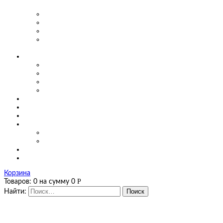
предприятиях
Маятниковые двери для производства
Маятниковые двери в заведениях общепита
Маятниковые двери в больницах
Маятниковые двери на мясоперерабатывающих
производствах
О компании
Сертификаты
Фото, видео
Наши работы
Новости
Цены
Полезная информация
Оплата и доставка
Калькуляторы
Калькулятор завес
Калькулятор мягких окон и штор ПВХ
Контакты
Корзина
Р
Товаров:
0
на сумму
0
Найти: