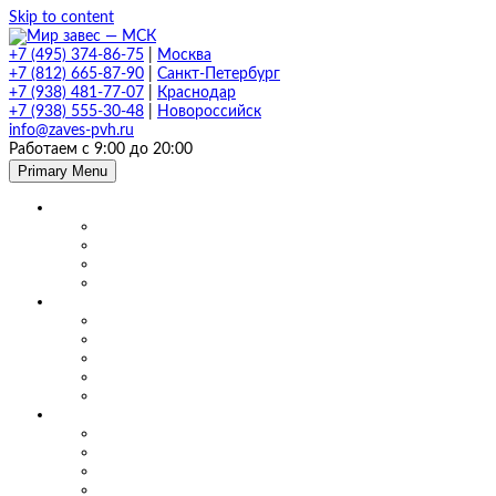
Skip to content
+7 (495) 374-86-75
|
Москва
+7 (812) 665-87-90
|
Санкт-Петербург
+7 (938) 481-77-07
|
Краснодар
+7 (938) 555-30-48
|
Новороссийск
info@zaves-pvh.ru
Работаем с 9:00 до 20:00
Primary Menu
Завесы ПВХ
Морозостойкие завесы
Прозрачные завесы
Рифленые завесы
ПВХ завесы в фургон авто
Мягкие окна и шторы ПВХ
Мягкие окна для кафе и ресторанов
Мягкие окна для беседки, веранды и террасы
Шторы для сварки
Шторы для автомойки и автосервиса
Шторы ПВХ для склада
Маятниковые двери
Маятниковые двери ПВХ в Москве
Маятниковые двери на складах
Маятниковые двери на пищевом производстве
Маятниковые двери на молокоперерабатывающих