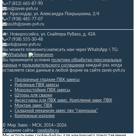
+7 (812) 665-87-90
os@zaves-pvh.ru
г. Краснодар, ул. Александра Покрышкина, 2/4
+7 (938) 481-77-07
south@zaves-pvh.ru
г. Новороссийск, ул. Снайпера Рубахо,
д. 42А
+7 (938) 555-30-48
anb@zaves-pvh.ru
Вы можете позвонить\написать нам через WhatsApp \ TG:
Вы принимаете условия
политики обработки персональных
данных
и
пользовательского соглашения
каждый раз, когда
оставляете свои данные в любой форме на сайте zaves-pvh.ru
Прозрачные гладкие ПВХ завесы
Рифленые ПВХ завесы
Морозостойкие ПВХ завесы
Шторы для сварки
Аксессуары для ПВХ завес. Крепление завес ПВХ
Монтаж завес ПВХ
Складной механизм завес пвх “гармошка”
Крепежные изделия
© Мир Завес - МСК, 2014—2026
Создание сайта -
owebsite.ru
Мы используем cookie-файлы для наилучшего представления