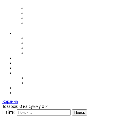
предприятиях
Маятниковые двери для производства
Маятниковые двери в заведениях общепита
Маятниковые двери в больницах
Маятниковые двери на мясоперерабатывающих
производствах
О компании
Сертификаты
Фото, видео
Наши работы
Новости
Цены
Полезная информация
Оплата и доставка
Калькуляторы
Калькулятор завес
Калькулятор мягких окон и штор ПВХ
Контакты
Корзина
Р
Товаров:
0
на сумму
0
Найти: