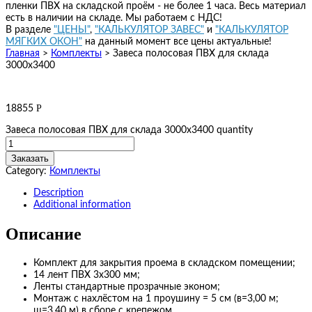
пленки ПВХ на складской проём - не более 1 часа. Весь материал
есть в наличии на складе. Мы работаем с НДС!
В разделе
"ЦЕНЫ"
,
"КАЛЬКУЛЯТОР ЗАВЕС"
и
"КАЛЬКУЛЯТОР
МЯГКИХ ОКОН"
на данный момент все цены актуальные!
Главная
>
Комплекты
>
Завеса полосовая ПВХ для склада
3000х3400
Р
18855
Завеса полосовая ПВХ для склада 3000х3400 quantity
Заказать
Category:
Комплекты
Description
Additional information
Описание
Комплект для закрытия проема в складском помещении;
14 лент ПВХ 3х300 мм;
Ленты стандартные прозрачные эконом;
Монтаж с нахлёстом на 1 проушину = 5 см (в=3,00 м;
ш=3,40 м) в сборе с крепежом.