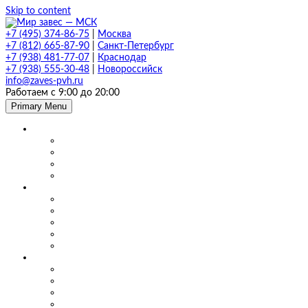
Skip to content
+7 (495) 374-86-75
|
Москва
+7 (812) 665-87-90
|
Санкт-Петербург
+7 (938) 481-77-07
|
Краснодар
+7 (938) 555-30-48
|
Новороссийск
info@zaves-pvh.ru
Работаем с 9:00 до 20:00
Primary Menu
Завесы ПВХ
Морозостойкие завесы
Прозрачные завесы
Рифленые завесы
ПВХ завесы в фургон авто
Мягкие окна и шторы ПВХ
Мягкие окна для кафе и ресторанов
Мягкие окна для беседки, веранды и террасы
Шторы для сварки
Шторы для автомойки и автосервиса
Шторы ПВХ для склада
Маятниковые двери
Маятниковые двери ПВХ в Москве
Маятниковые двери на складах
Маятниковые двери на пищевом производстве
Маятниковые двери на молокоперерабатывающих