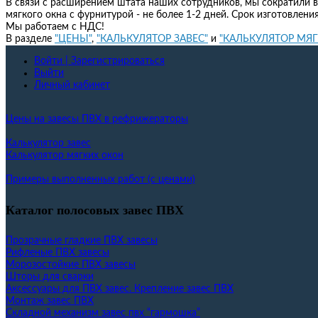
В связи с расширением штата наших сотрудников, мы сократили в
мягкого окна с фурнитурой - не более 1-2 дней. Срок изготовлени
Мы работаем с НДС!
В разделе
"ЦЕНЫ"
,
"КАЛЬКУЛЯТОР ЗАВЕС"
и
"КАЛЬКУЛЯТОР МЯ
Войти | Зарегистрироваться
Выйти
Личный кабинет
Цены на завесы ПВХ в рефрижераторы
Калькулятор завес
Калькулятор мягких окон
Примеры выполненных работ (с ценами)
Каталог полосовых завес ПВХ
Прозрачные гладкие ПВХ завесы
Рифленые ПВХ завесы
Морозостойкие ПВХ завесы
Шторы для сварки
Аксессуары для ПВХ завес. Крепление завес ПВХ
Монтаж завес ПВХ
Складной механизм завес пвх “гармошка”