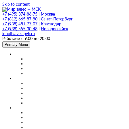
Skip to content
+7 (495) 374-86-75
|
Москва
+7 (812) 665-87-90
|
Санкт-Петербург
+7 (938) 481-77-07
|
Краснодар
+7 (938) 555-30-48
|
Новороссийск
info@zaves-pvh.ru
Работаем с 9:00 до 20:00
Primary Menu
Завесы ПВХ
Морозостойкие завесы
Прозрачные завесы
Рифленые завесы
ПВХ завесы в фургон авто
Мягкие окна и шторы ПВХ
Мягкие окна для кафе и ресторанов
Мягкие окна для беседки, веранды и террасы
Шторы для сварки
Шторы для автомойки и автосервиса
Шторы ПВХ для склада
Маятниковые двери
Маятниковые двери ПВХ в Москве
Маятниковые двери на складах
Маятниковые двери на пищевом производстве
Маятниковые двери на молокоперерабатывающих пр