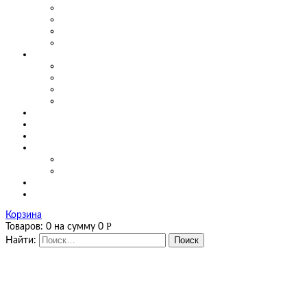
Маятниковые двери для производства
Маятниковые двери в заведениях общепита
Маятниковые двери в больницах
Маятниковые двери на мясоперерабатывающих произ
О компании
Сертификаты
Фото, видео
Наши работы
Новости
Цены
Полезная информация
Оплата и доставка
Калькуляторы
Калькулятор завес
Калькулятор мягких окон и штор ПВХ
Контакты
Корзина
Р
Товаров:
0
на сумму
0
Найти: