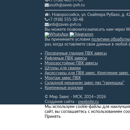
+7 (938) 481-77-07
south@zaves-pvh.ru
г. Новороссийск, ул. Снайпера Рубахо,
д. 4
+7 (938) 555-30-48
anb@zaves-pvh.ru
Вы можете позвонить\написать нам через W
Вы принимаете условия
политики обработк
раз, когда оставляете свои данные в любой 
Прозрачные гладкие ПВХ завесы
Рифленые ПВХ завесы
Морозостойкие ПВХ завесы
Шторы для сварки
Аксессуары для ПВХ завес. Крепление завес
Монтаж завес ПВХ
Складной механизм завес пвх “гармошка”
Крепежные изделия
© Мир Завес - МСК, 2014—2026
Создание сайта -
owebsite.ru
Мы используем cookie-файлы для наилучшег
сайт, вы соглашаетесь с использованием coo
Принять