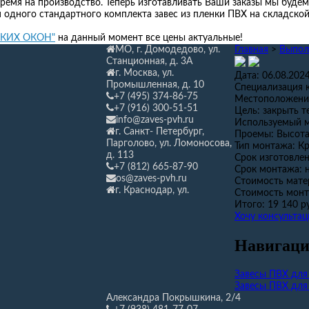
ремя на производство. Теперь изготавливать Ваши заказы мы будем
я одного стандартного комплекта завес из пленки ПВХ на складской 
ГКИХ ОКОН"
на данный момент все цены актуальные!
МО, г. Домодедово, ул.
Главная
>
Выпол
Станционная,
д. 3А
г. Москва, ул.
Дата:
06.08.202
Промышленная, д. 10
Специализация 
+7 (495) 374-86-75
Местоположени
+7 (916) 300-51-51
Цель:
закрыть т
info@zaves-pvh.ru
Используемый 
г. Санкт- Петербург,
Проемы:
Высота
Парголово, ул. Ломоносова,
Тип монтажа:
Кр
д. 113
Срок изготовлен
+7 (812) 665-87-90
Срок монтажа:
os@zaves-pvh.ru
Стоимость мате
г. Краснодар, ул.
Стоимость монт
Итого:
19 140 р
Хочу консульта
Навигаци
Завесы ПВХ для
Завесы ПВХ для
Александра Покрышкина, 2/4