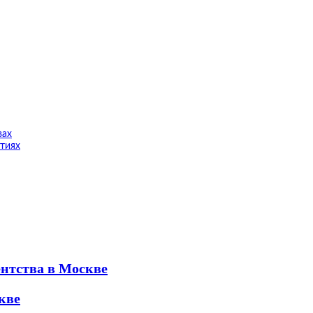
вах
тиях
ентства в Москве
кве