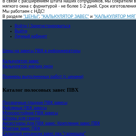
В связи с расширением штата наших сотрудников, мы сократили в
мягкого окна с фурнитурой - не более 1-2 дней. Срок изготовлени
Мы работаем с НДС!
В разделе
"ЦЕНЫ"
,
"КАЛЬКУЛЯТОР ЗАВЕС"
и
"КАЛЬКУЛЯТОР МЯ
Войти | Зарегистрироваться
Выйти
Личный кабинет
Цены на завесы ПВХ в рефрижераторы
Калькулятор завес
Калькулятор мягких окон
Примеры выполненных работ (с ценами)
Каталог полосовых завес ПВХ
Прозрачные гладкие ПВХ завесы
Рифленые ПВХ завесы
Морозостойкие ПВХ завесы
Шторы для сварки
Аксессуары для ПВХ завес. Крепление завес ПВХ
Монтаж завес ПВХ
Складной механизм завес пвх “гармошка”