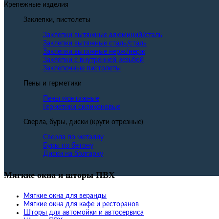
Крепежные изделия
Заклепки, пистолеты
Заклепки вытяжные алюминий/сталь
Заклепки вытяжные сталь/сталь
Заклепки вытяжные нерж/нерж
Заклепки с внутренней резьбой
Заклепочные пистолеты
Пены и герметики
Пены монтажные
Герметики силиконовые
Сверла, буры, диски (круги отрезные)
Сверла по металлу
Буры по бетону
Диски на болгарку
Мягкие окна и шторы ПВХ
Мягкие окна для веранды
Мягкие окна для кафе и ресторанов
Шторы для автомойки и автосервиса