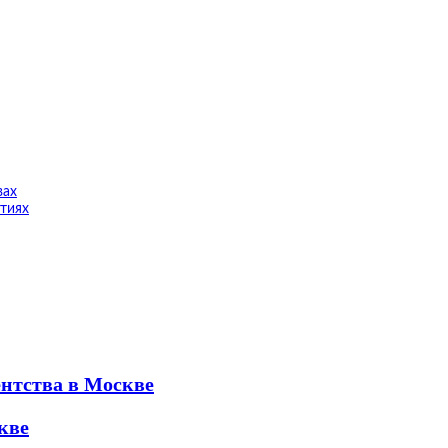
вах
тиях
ентства в Москве
кве