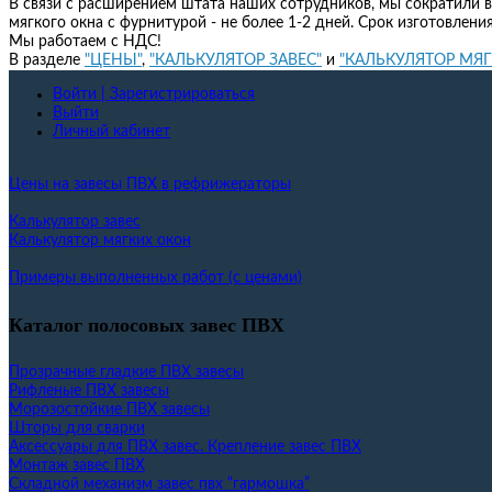
В связи с расширением штата наших сотрудников, мы сократили в
мягкого окна с фурнитурой - не более 1-2 дней. Срок изготовлени
Мы работаем с НДС!
В разделе
"ЦЕНЫ"
,
"КАЛЬКУЛЯТОР ЗАВЕС"
и
"КАЛЬКУЛЯТОР МЯ
Войти | Зарегистрироваться
Выйти
Личный кабинет
Цены на завесы ПВХ в рефрижераторы
Калькулятор завес
Калькулятор мягких окон
Примеры выполненных работ (с ценами)
Каталог полосовых завес ПВХ
Прозрачные гладкие ПВХ завесы
Рифленые ПВХ завесы
Морозостойкие ПВХ завесы
Шторы для сварки
Аксессуары для ПВХ завес. Крепление завес ПВХ
Монтаж завес ПВХ
Складной механизм завес пвх “гармошка”