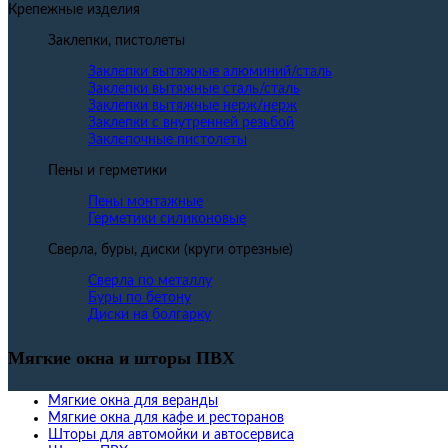
Крепежные изделия
Заклепки, пистолеты
Заклепки вытяжные алюминий/сталь
Заклепки вытяжные сталь/сталь
Заклепки вытяжные нерж/нерж
Заклепки с внутренней резьбой
Заклепочные пистолеты
Пены и герметики
Пены монтажные
Герметики силиконовые
Сверла, буры, диски (круги отрезные)
Сверла по металлу
Буры по бетону
Диски на болгарку
Мягкие окна и шторы ПВХ
Мягкие окна для веранды
Мягкие окна для кафе и ресторанов
Шторы для автомойки и автосервиса