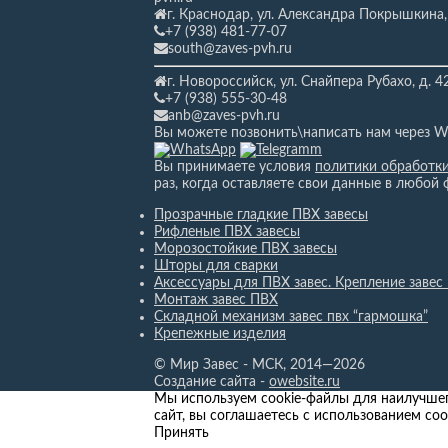
г. Краснодар, ул. Александра Покрышкина,
+7 (938) 481-77-07
south@zaves-pvh.ru
г. Новороссийск, ул. Снайпера Рубахо,
д. 4
+7 (938) 555-30-48
anb@zaves-pvh.ru
Вы можете позвонить\написать нам через W
Вы принимаете условия
политики обработк
раз, когда оставляете свои данные в любой 
Прозрачные гладкие ПВХ завесы
Рифленые ПВХ завесы
Морозостойкие ПВХ завесы
Шторы для сварки
Аксессуары для ПВХ завес. Крепление завес
Монтаж завес ПВХ
Складной механизм завес пвх “гармошка”
Крепежные изделия
© Мир Завес - МСК, 2014—2026
Создание сайта -
owebsite.ru
Мы используем cookie-файлы для наилучшег
сайт, вы соглашаетесь с использованием coo
Принять