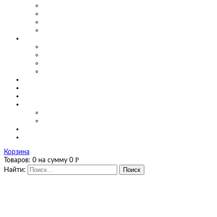
Маятниковые двери для производства
Маятниковые двери в заведениях общепита
Маятниковые двери в больницах
Маятниковые двери на мясоперерабатывающих произ
О компании
Сертификаты
Фото, видео
Наши работы
Новости
Цены
Полезная информация
Оплата и доставка
Калькуляторы
Калькулятор завес
Калькулятор мягких окон и штор ПВХ
Контакты
Корзина
Р
Товаров:
0
на сумму
0
Найти: