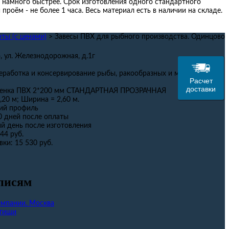
 намного быстрее. Срок изготовления одного стандартного
проём - не более 1 часа. Весь материал есть в наличии на складе.
ты (с ценами)
>
Завесы ПВХ для рыбного производства. Одинцово
о, ул. Железнодорожная, д.1г
еработка и консервирование рыбы, ракообразных и моллюсков
Расчет
доставки
енка ПВХ 2*200 мм СТАНДАРТНАЯ ПРОЗРАЧНАЯ
,20 м; Ширина = 2,60 м.
кий профиль
0 дней после оплаты
й день после изготовления
44 руб.
вки:
15 530 руб.
писям
омпании. Москва
ытищи