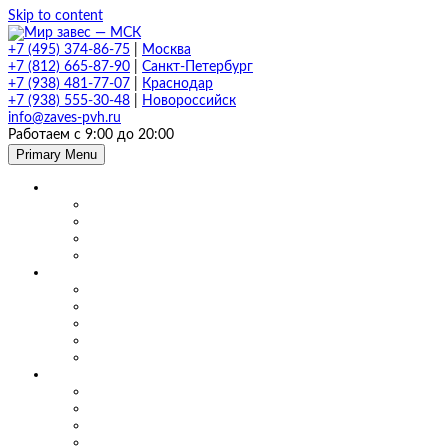
Skip to content
+7 (495) 374-86-75
|
Москва
+7 (812) 665-87-90
|
Санкт-Петербург
+7 (938) 481-77-07
|
Краснодар
+7 (938) 555-30-48
|
Новороссийск
info@zaves-pvh.ru
Работаем с 9:00 до 20:00
Primary Menu
Завесы ПВХ
Морозостойкие завесы
Прозрачные завесы
Рифленые завесы
ПВХ завесы в фургон авто
Мягкие окна и шторы ПВХ
Мягкие окна для кафе и ресторанов
Мягкие окна для беседки, веранды и террасы
Шторы для сварки
Шторы для автомойки и автосервиса
Шторы ПВХ для склада
Маятниковые двери
Маятниковые двери ПВХ в Москве
Маятниковые двери на складах
Маятниковые двери на пищевом производстве
Маятниковые двери на молокоперерабатывающих пр