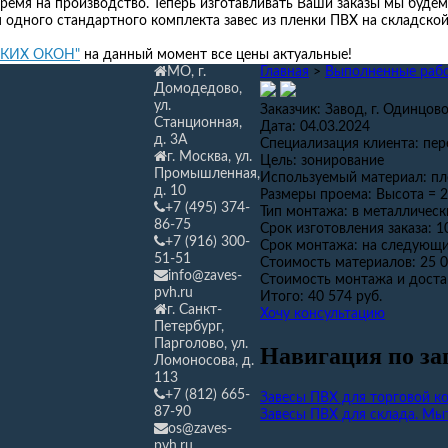
ремя на производство. Теперь изготавливать Ваши заказы мы будем
я одного стандартного комплекта завес из пленки ПВХ на складской 
ГКИХ ОКОН"
на данный момент все цены актуальные!
МО, г.
Главная
>
Выполненные рабо
Домодедово,
ул.
Заказчик:
Завод, г. Одинцов
Станционная,
Дата:
04.03.2024
д. 3А
Специализация клиента:
пер
г. Москва, ул.
Цель:
зонирование
Промышленная,
Используемый материал:
пл
д. 10
Размеры проема:
Высота = 2
+7 (495) 374-
Тип монтажа:
в металличес
86-75
Срок изготовления заказа:
1
+7 (916) 300-
Срок монтажа:
на следующи
51-51
Стоимость материалов:
25 0
info@zaves-
Стоимость монтажа и доста
pvh.ru
Итого:
40 574 руб.
г. Санкт-
Хочу консультацию
Петербург,
Парголово, ул.
Навигация по за
Ломоносова, д.
113
+7 (812) 665-
Завесы ПВХ для торговой к
87-90
Завесы ПВХ для склада. М
os@zaves-
pvh.ru