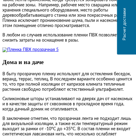
на рабочие зоны. Например, рабочее место сварщика или
Расчет доставки
хранения специального оборудования, место работы
деревообрабатывающего станка или зона покрасочных работ.
Пленка исключает проникновение шума, пыли и насекомых. При
этом помещение отлично просматривается.
В любом из случаев использование пленки ПВХ позволяет
снизить затраты на оснащение в разы.
Дома и на даче
В быту прозрачную пленку используют для остекления беседок,
веранд, террас, теплиц. В последнем варианте особенно ценится
то, что при полной изоляции от капризов климата тепличные
растения свободно потребляют естественный ультрафиолет.
Силиконовые шторы устанавливают на дверях дач от насекомых
и в качестве защиты от сквозняков в прохладное время года,
когда дачный домик не отапливается.
В заключение отметим, что прозрачная лента не подходит лишь
для визуальной изоляции, а также если температурный режим
выходит за рамки от -10°С до +35°С. В состав пленки не входит
синтетическая лавсановая нить, что несколько ослабляет