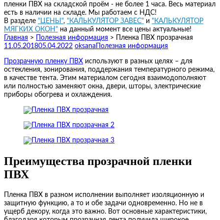
пленки ПВХ на складской проём - не более 1 часа. Весь материал
есть в наличии на складе. Мы работаем с НДС!
В разделе
"ЦЕНЫ"
,
"КАЛЬКУЛЯТОР ЗАВЕС"
и
"КАЛЬКУЛЯТОР
МЯГКИХ ОКОН"
на данный момент все цены актуальные!
Главная
>
Полезная информация
>
Пленка ПВХ прозрачная
11.05.2018
05.04.2022
oksana
Полезная информация
Прозрачную пленку ПВХ
используют в разных целях – для
остекления, зонирования, поддержания температурного режима,
в качестве тента. Этим материалом сегодня взаимодополняют
или полностью заменяют окна, двери, шторы, электрические
приборы обогрева и охлаждения.
Преимущества прозрачной пленки
ПВХ
Пленка ПВХ в разном исполнении выполняет изоляционную и
защитную функцию, а то и обе задачи одновременно. Но не в
ущерб декору, когда это важно. Вот основные характеристики,
благодаря которым прозрачная лента получила широкое