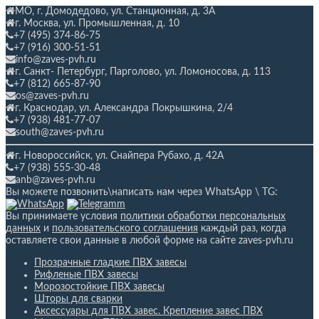
МО, г. Домодедово, ул. Станционная,
д. 3А
г. Москва, ул. Промышленная, д. 10
+7 (495) 374-86-75
+7 (916) 300-51-51
info@zaves-pvh.ru
г. Санкт- Петербург, Парголово, ул. Ломоносова, д. 113
+7 (812) 665-87-90
os@zaves-pvh.ru
г. Краснодар, ул. Александра Покрышкина, 2/4
+7 (938) 481-77-07
south@zaves-pvh.ru
г. Новороссийск, ул. Снайпера Рубахо,
д. 42А
+7 (938) 555-30-48
anb@zaves-pvh.ru
Вы можете позвонить\написать нам через WhatsApp \ TG:
Вы принимаете условия
политики обработки персональных
данных
и
пользовательского соглашения
каждый раз, когда
оставляете свои данные в любой форме на сайте zaves-pvh.ru
Прозрачные гладкие ПВХ завесы
Рифленые ПВХ завесы
Морозостойкие ПВХ завесы
Шторы для сварки
Аксессуары для ПВХ завес. Крепление завес ПВХ