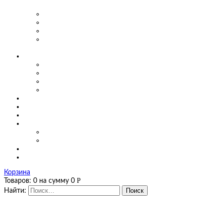
предприятиях
Маятниковые двери для производства
Маятниковые двери в заведениях общепита
Маятниковые двери в больницах
Маятниковые двери на мясоперерабатывающих
производствах
О компании
Сертификаты
Фото, видео
Наши работы
Новости
Цены
Полезная информация
Оплата и доставка
Калькуляторы
Калькулятор завес
Калькулятор мягких окон и штор ПВХ
Контакты
Корзина
Р
Товаров:
0
на сумму
0
Найти: