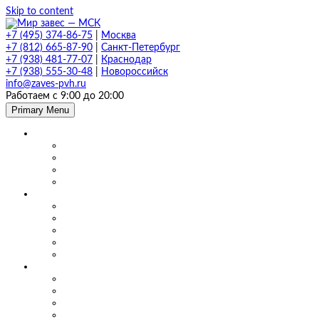
Skip to content
+7 (495) 374-86-75
|
Москва
+7 (812) 665-87-90
|
Санкт-Петербург
+7 (938) 481-77-07
|
Краснодар
+7 (938) 555-30-48
|
Новороссийск
info@zaves-pvh.ru
Работаем с 9:00 до 20:00
Primary Menu
Завесы ПВХ
Морозостойкие завесы
Прозрачные завесы
Рифленые завесы
ПВХ завесы в фургон авто
Мягкие окна и шторы ПВХ
Мягкие окна для кафе и ресторанов
Мягкие окна для беседки, веранды и террасы
Шторы для сварки
Шторы для автомойки и автосервиса
Шторы ПВХ для склада
Маятниковые двери
Маятниковые двери ПВХ в Москве
Маятниковые двери на складах
Маятниковые двери на пищевом производстве
Маятниковые двери на молокоперерабатывающих