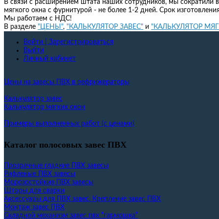
В связи с расширением штата наших сотрудников, мы сократили в
мягкого окна с фурнитурой - не более 1-2 дней. Срок изготовлени
Мы работаем с НДС!
В разделе
"ЦЕНЫ"
,
"КАЛЬКУЛЯТОР ЗАВЕС"
и
"КАЛЬКУЛЯТОР МЯ
Войти | Зарегистрироваться
Выйти
Личный кабинет
Цены на завесы ПВХ в рефрижераторы
Калькулятор завес
Калькулятор мягких окон
Примеры выполненных работ (с ценами)
Каталог полосовых завес ПВХ
Прозрачные гладкие ПВХ завесы
Рифленые ПВХ завесы
Морозостойкие ПВХ завесы
Шторы для сварки
Аксессуары для ПВХ завес. Крепление завес ПВХ
Монтаж завес ПВХ
Складной механизм завес пвх “гармошка”