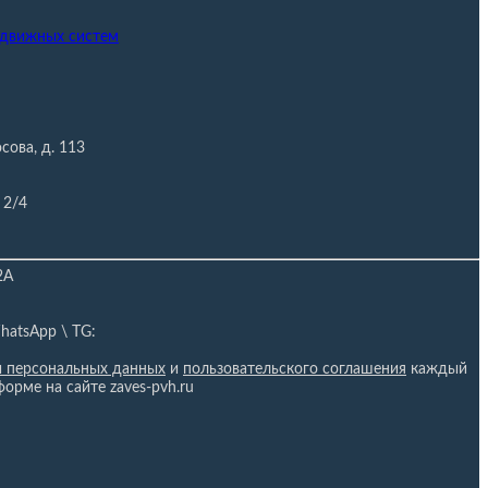
здвижных систем
сова, д. 113
 2/4
2А
hatsApp \ TG:
и персональных данных
и
пользовательского соглашения
каждый
форме на сайте zaves-pvh.ru