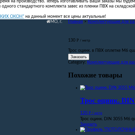
ремя на производство. Теперь изготавливать Ваши заказы мы будем
я одного стандартного комплекта завес из пленки ПВХ на складской 
ГКИХ ОКОН"
на данный момент все цены актуальные!
МО, г.
Главная
>
Комплектующие для ра
Р
130
/ метр
Трос оцинк. в ПВХ оплетке М6 qua
Заказать
Category:
Комплектующие для ра
Похожие товары
Трос оцинк. DIN
Р
120
/ метр
Трос оцинк. DIN 3055 М6 qu
Заказать