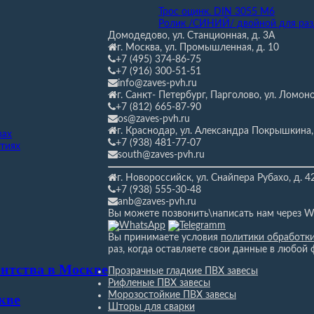
Трос оцинк. DIN 3055 М6
Ролик /СИНИЙ/ двойной для ра
Домодедово, ул. Станционная,
д. 3А
г. Москва, ул. Промышленная, д. 10
+7 (495) 374-86-75
+7 (916) 300-51-51
info@zaves-pvh.ru
г. Санкт- Петербург, Парголово, ул. Ломоно
+7 (812) 665-87-90
os@zaves-pvh.ru
г. Краснодар, ул. Александра Покрышкина,
вах
+7 (938) 481-77-07
тиях
south@zaves-pvh.ru
г. Новороссийск, ул. Снайпера Рубахо,
д. 4
+7 (938) 555-30-48
anb@zaves-pvh.ru
Вы можете позвонить\написать нам через W
Вы принимаете условия
политики обработк
раз, когда оставляете свои данные в любой 
ентства в Москве
Прозрачные гладкие ПВХ завесы
Рифленые ПВХ завесы
Морозостойкие ПВХ завесы
кве
Шторы для сварки