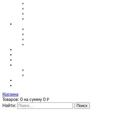
Маятниковые двери для производства
Маятниковые двери в заведениях общепита
Маятниковые двери в больницах
Маятниковые двери на мясоперерабатывающих произ
О компании
Сертификаты
Фото, видео
Наши работы
Новости
Цены
Полезная информация
Оплата и доставка
Калькуляторы
Калькулятор завес
Калькулятор мягких окон и штор ПВХ
Контакты
Корзина
Р
Товаров:
0
на сумму
0
Найти: