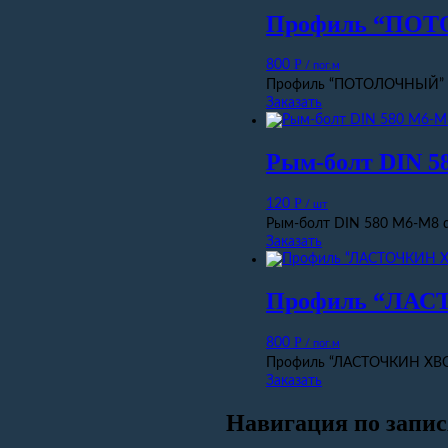
Профиль “ПОТ
Р
800
/ пог.м
Профиль “ПОТОЛОЧНЫЙ” дл
Заказать
Рым-болт DIN 5
Р
120
/ шт
Рым-болт DIN 580 М6-М8 q
Заказать
Профиль “ЛАСТ
Р
800
/ пог.м
Профиль “ЛАСТОЧКИН ХВОС
Заказать
Навигация по запи