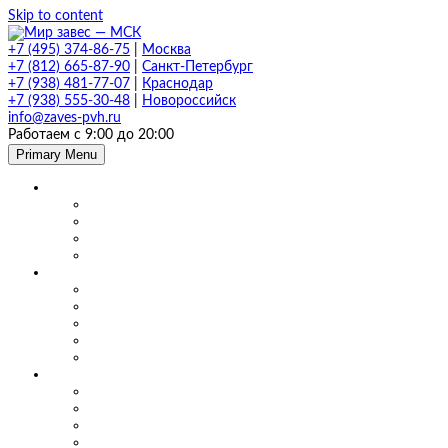
Skip to content
+7 (495) 374-86-75
|
Москва
+7 (812) 665-87-90
|
Санкт-Петербург
+7 (938) 481-77-07
|
Краснодар
+7 (938) 555-30-48
|
Новороссийск
info@zaves-pvh.ru
Работаем с 9:00 до 20:00
Primary Menu
Завесы ПВХ
Морозостойкие завесы
Прозрачные завесы
Рифленые завесы
ПВХ завесы в фургон авто
Мягкие окна и шторы ПВХ
Мягкие окна для кафе и ресторанов
Мягкие окна для беседки, веранды и террасы
Шторы для сварки
Шторы для автомойки и автосервиса
Шторы ПВХ для склада
Маятниковые двери
Маятниковые двери ПВХ в Москве
Маятниковые двери на складах
Маятниковые двери на пищевом производстве
Маятниковые двери на молокоперерабатывающих пр