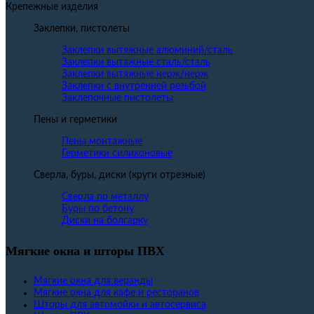
Крепежные изделия
Заклепки, пистолеты
Заклепки вытяжные алюминий/сталь
Заклепки вытяжные сталь/сталь
Заклепки вытяжные нерж/нерж
Заклепки с внутренней резьбой
Заклепочные пистолеты
Пены и герметики
Пены монтажные
Герметики силиконовые
Сверла, буры, диски (круги отрезные)
Сверла по металлу
Буры по бетону
Диски на болгарку
Мягкие окна и шторы ПВХ
Мягкие окна для веранды
Мягкие окна для кафе и ресторанов
Шторы для автомойки и автосервиса