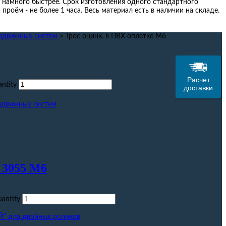
 намного быстрее. Срок изготовления одного стандартного
проём - не более 1 часа. Весь материал есть в наличии на складе.
здвижных систем
>
Трос оцинк. в ПВХ оплетке М6
Расчет
ntity
доставки
здвижных систем
 3055 М6
antity