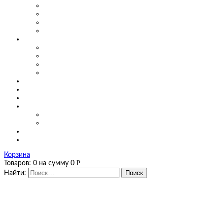
Маятниковые двери для производства
Маятниковые двери в заведениях общепита
Маятниковые двери в больницах
Маятниковые двери на мясоперерабатывающих произ
О компании
Сертификаты
Фото, видео
Наши работы
Новости
Цены
Полезная информация
Оплата и доставка
Калькуляторы
Калькулятор завес
Калькулятор мягких окон и штор ПВХ
Контакты
Корзина
Р
Товаров:
0
на сумму
0
Найти: