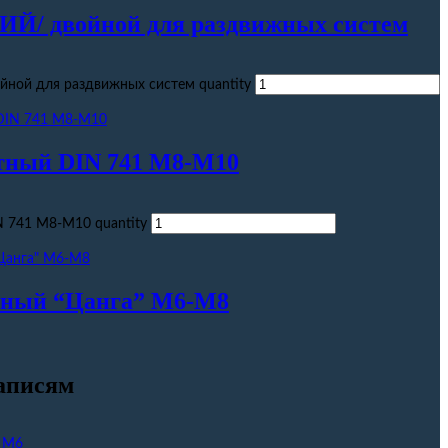
ИЙ/ двойной для раздвижных систем
ной для раздвижных систем quantity
тный DIN 741 М8-М10
 741 М8-М10 quantity
нный “Цанга” М6-М8
аписям
е М6