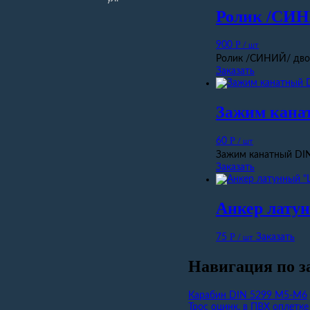
Ролик /СИН
Р
900
/ шт
Ролик /СИНИЙ/ двой
Заказать
Зажим кана
Р
60
/ шт
Зажим канатный DIN
Заказать
Анкер лату
Р
75
Заказать
/ шт
Навигация по з
Карабин DIN 5299 М5-М6
Трос оцинк. в ПВХ оплетк