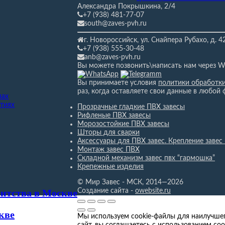
Александра Покрышкина, 2/4
+7 (938) 481-77-07
south@zaves-pvh.ru
г. Новороссийск, ул. Снайпера Рубахо,
д. 4
+7 (938) 555-30-48
anb@zaves-pvh.ru
Вы можете позвонить\написать нам через W
Вы принимаете условия
политики обработк
раз, когда оставляете свои данные в любой 
вах
тиях
Прозрачные гладкие ПВХ завесы
Рифленые ПВХ завесы
Морозостойкие ПВХ завесы
Шторы для сварки
Аксессуары для ПВХ завес. Крепление завес
Монтаж завес ПВХ
Складной механизм завес пвх “гармошка”
Крепежные изделия
© Мир Завес - МСК, 2014—2026
ентства в Москве
Создание сайта -
owebsite.ru
кве
Мы используем cookie-файлы для наилучшег
сайт, вы соглашаетесь с использованием coo