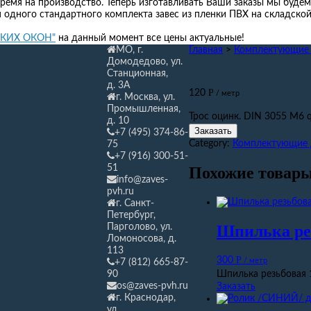
ремя на производство. Теперь изготавливать Ваши заказы мы будем
я одного стандартного комплекта завес из пленки ПВХ на складской 
ГКИХ ОКОН"
на данный момент все цены актуальные!
МО, г.
Главная
>
Комплектующие 
Домодедово, ул.
Станционная,
д. 3А
Р
120
/ метр
г. Москва, ул.
Промышленная,
Трос оцинк. DIN 3055 М6 q
д. 10
Заказать
+7 (495) 374-86-
Category:
Комплектующие 
75
+7 (916) 300-51-
51
Похожие товар
info@zaves-
pvh.ru
г. Санкт-
Петербург,
Шпилька рез
Парголово, ул.
Ломоносова, д.
113
Р
300
/ метр
+7 (812) 665-87-
Шпилька резьбовая 
90
os@zaves-pvh.ru
Заказать
г. Краснодар,
ул.