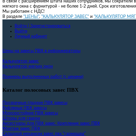
В связи с расширением штата наших сотрудников, мы сократили в
мягкого окна с фурнитурой - не более 1-2 дней. Срок изготовлени
Мы работаем с НДС!
В разделе
"ЦЕНЫ"
,
"КАЛЬКУЛЯТОР ЗАВЕС"
и
"КАЛЬКУЛЯТОР МЯ
Войти | Зарегистрироваться
Выйти
Личный кабинет
Цены на завесы ПВХ в рефрижераторы
Калькулятор завес
Калькулятор мягких окон
Примеры выполненных работ (с ценами)
Каталог полосовых завес ПВХ
Прозрачные гладкие ПВХ завесы
Рифленые ПВХ завесы
Морозостойкие ПВХ завесы
Шторы для сварки
Аксессуары для ПВХ завес. Крепление завес ПВХ
Монтаж завес ПВХ
Складной механизм завес пвх “гармошка”