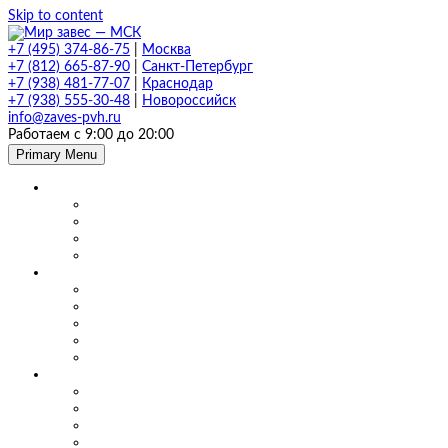
Skip to content
+7 (495) 374-86-75
|
Москва
+7 (812) 665-87-90
|
Санкт-Петербург
+7 (938) 481-77-07
|
Краснодар
+7 (938) 555-30-48
|
Новороссийск
info@zaves-pvh.ru
Работаем с 9:00 до 20:00
Primary Menu
Завесы ПВХ
Морозостойкие завесы
Прозрачные завесы
Рифленые завесы
ПВХ завесы в фургон авто
Мягкие окна и шторы ПВХ
Мягкие окна для кафе и ресторанов
Мягкие окна для беседки, веранды и террасы
Шторы для сварки
Шторы для автомойки и автосервиса
Шторы ПВХ для склада
Маятниковые двери
Маятниковые двери ПВХ в Москве
Маятниковые двери на складах
Маятниковые двери на пищевом производстве
Маятниковые двери на молокоперерабатывающих пр