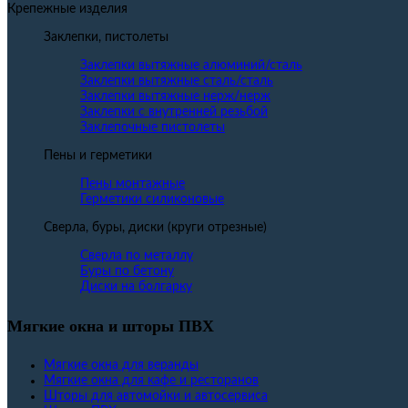
Крепежные изделия
Заклепки, пистолеты
Заклепки вытяжные алюминий/сталь
Заклепки вытяжные сталь/сталь
Заклепки вытяжные нерж/нерж
Заклепки с внутренней резьбой
Заклепочные пистолеты
Пены и герметики
Пены монтажные
Герметики силиконовые
Сверла, буры, диски (круги отрезные)
Сверла по металлу
Буры по бетону
Диски на болгарку
Мягкие окна и шторы ПВХ
Мягкие окна для веранды
Мягкие окна для кафе и ресторанов
Шторы для автомойки и автосервиса