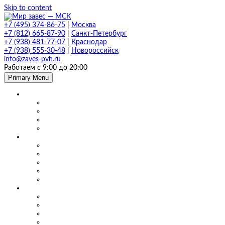
Skip to content
+7 (495) 374-86-75
|
Москва
+7 (812) 665-87-90
|
Санкт-Петербург
+7 (938) 481-77-07
|
Краснодар
+7 (938) 555-30-48
|
Новороссийск
info@zaves-pvh.ru
Работаем с 9:00 до 20:00
Primary Menu
Завесы ПВХ
Морозостойкие завесы
Прозрачные завесы
Рифленые завесы
ПВХ завесы в фургон авто
Мягкие окна и шторы ПВХ
Мягкие окна для кафе и ресторанов
Мягкие окна для беседки, веранды и террасы
Шторы для сварки
Шторы для автомойки и автосервиса
Шторы ПВХ для склада
Маятниковые двери
Маятниковые двери ПВХ в Москве
Маятниковые двери на складах
Маятниковые двери на пищевом производстве
Маятниковые двери на молокоперерабатывающих