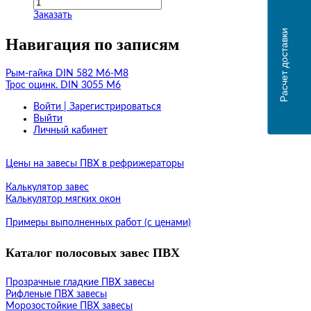
Заказать
Расчет доставки
Навигация по записям
Рым-гайка DIN 582 М6-М8
Трос оцинк. DIN 3055 М6
Войти | Зарегистрироваться
Выйти
Личный кабинет
Цены на завесы ПВХ в рефрижераторы
Калькулятор завес
Калькулятор мягких окон
Примеры выполненных работ (с ценами)
Каталог полосовых завес ПВХ
Прозрачные гладкие ПВХ завесы
Рифленые ПВХ завесы
Морозостойкие ПВХ завесы