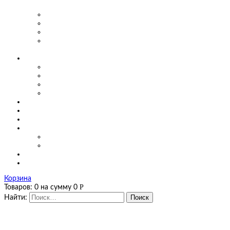
предприятиях
Маятниковые двери для производства
Маятниковые двери в заведениях общепита
Маятниковые двери в больницах
Маятниковые двери на мясоперерабатывающих
производствах
О компании
Сертификаты
Фото, видео
Наши работы
Новости
Цены
Полезная информация
Оплата и доставка
Калькуляторы
Калькулятор завес
Калькулятор мягких окон и штор ПВХ
Контакты
Корзина
Р
Товаров:
0
на сумму
0
Найти: