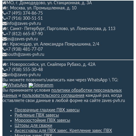
МО, г. Домодедово, ул. Станционная,
д. 3А
г. Москва, ул. Промышленная, д. 10
+7 (495) 374-86-75
+7 (916) 300-51-51
info@zaves-pvh.ru
г. Санкт- Петербург, Парголово, ул. Ломоносова, д. 113
+7 (812) 665-87-90
os@zaves-pvh.ru
г. Краснодар, ул. Александра Покрышкина, 2/4
+7 (938) 481-77-07
south@zaves-pvh.ru
г. Новороссийск, ул. Снайпера Рубахо,
д. 42А
+7 (938) 555-30-48
anb@zaves-pvh.ru
Вы можете позвонить\написать нам через WhatsApp \ TG:
Вы принимаете условия
политики обработки персональных
данных
и
пользовательского соглашения
каждый раз, когда
оставляете свои данные в любой форме на сайте zaves-pvh.ru
Прозрачные гладкие ПВХ завесы
Рифленые ПВХ завесы
Морозостойкие ПВХ завесы
Шторы для сварки
Аксессуары для ПВХ завес. Крепление завес ПВХ