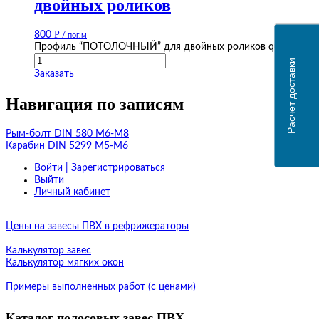
двойных роликов
Р
800
/ пог.м
Профиль “ПОТОЛОЧНЫЙ” для двойных роликов quantity
Расчет доставки
Заказать
Навигация по записям
Рым-болт DIN 580 М6-М8
Карабин DIN 5299 М5-М6
Войти | Зарегистрироваться
Выйти
Личный кабинет
Цены на завесы ПВХ в рефрижераторы
Калькулятор завес
Калькулятор мягких окон
Примеры выполненных работ (с ценами)
Каталог полосовых завес ПВХ