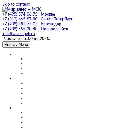
Skip to content
+7 (495) 374-86-75
|
Москва
+7 (812) 665-87-90
|
Санкт-Петербург
+7 (938) 481-77-07
|
Краснодар
+7 (938) 555-30-48
|
Новороссийск
info@zaves-pvh.ru
Работаем с 9:00 до 20:00
Primary Menu
Завесы ПВХ
Морозостойкие завесы
Прозрачные завесы
Рифленые завесы
ПВХ завесы в фургон авто
Мягкие окна и шторы ПВХ
Мягкие окна для кафе и ресторанов
Мягкие окна для беседки, веранды и террасы
Шторы для сварки
Шторы для автомойки и автосервиса
Шторы ПВХ для склада
Маятниковые двери
Маятниковые двери ПВХ в Москве
Маятниковые двери на складах
Маятниковые двери на пищевом производстве
Маятниковые двери на молокоперерабатывающих