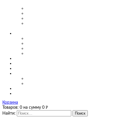
предприятиях
Маятниковые двери для производства
Маятниковые двери в заведениях общепита
Маятниковые двери в больницах
Маятниковые двери на мясоперерабатывающих
производствах
О компании
Сертификаты
Фото, видео
Наши работы
Новости
Цены
Полезная информация
Оплата и доставка
Калькуляторы
Калькулятор завес
Калькулятор мягких окон и штор ПВХ
Контакты
Корзина
Р
Товаров:
0
на сумму
0
Найти: