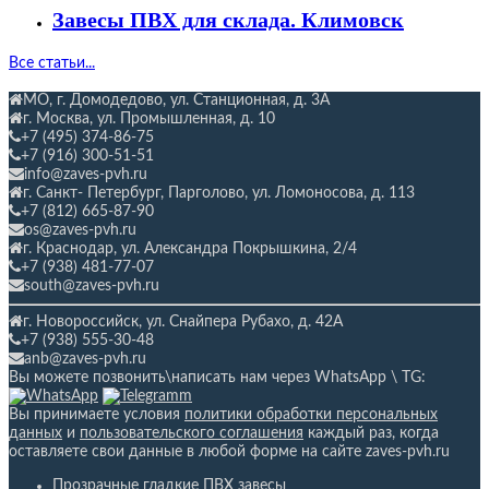
Завесы ПВХ для склада. Климовск
Все статьи...
МО, г. Домодедово, ул. Станционная,
д. 3А
г. Москва, ул. Промышленная, д. 10
+7 (495) 374-86-75
+7 (916) 300-51-51
info@zaves-pvh.ru
г. Санкт- Петербург, Парголово, ул. Ломоносова, д. 113
+7 (812) 665-87-90
os@zaves-pvh.ru
г. Краснодар, ул. Александра Покрышкина, 2/4
+7 (938) 481-77-07
south@zaves-pvh.ru
г. Новороссийск, ул. Снайпера Рубахо,
д. 42А
+7 (938) 555-30-48
anb@zaves-pvh.ru
Вы можете позвонить\написать нам через WhatsApp \ TG:
Вы принимаете условия
политики обработки персональных
данных
и
пользовательского соглашения
каждый раз, когда
оставляете свои данные в любой форме на сайте zaves-pvh.ru
Прозрачные гладкие ПВХ завесы