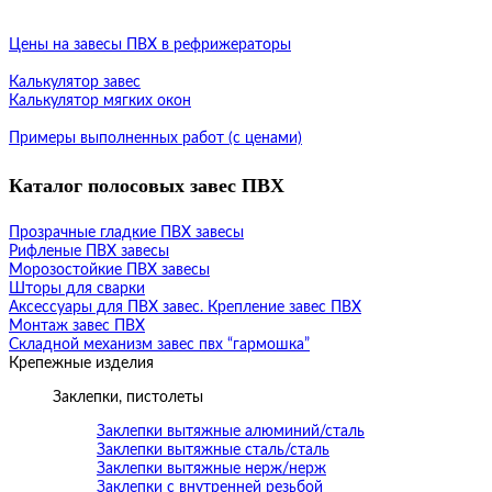
Цены на завесы ПВХ в рефрижераторы
Калькулятор завес
Калькулятор мягких окон
Примеры выполненных работ (с ценами)
Каталог полосовых завес ПВХ
Прозрачные гладкие ПВХ завесы
Рифленые ПВХ завесы
Морозостойкие ПВХ завесы
Шторы для сварки
Аксессуары для ПВХ завес. Крепление завес ПВХ
Монтаж завес ПВХ
Складной механизм завес пвх “гармошка”
Крепежные изделия
Заклепки, пистолеты
Заклепки вытяжные алюминий/сталь
Заклепки вытяжные сталь/сталь
Заклепки вытяжные нерж/нерж
Заклепки с внутренней резьбой