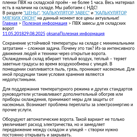
пленки ПВХ на складской проём - не более 1 часа. Весь материал
есть в наличии на складе. Мы работаем с НДС!
В разделе
"ЦЕНЫ"
,
"КАЛЬКУЛЯТОР ЗАВЕС"
и
"КАЛЬКУЛЯТОР
МЯГКИХ ОКОН"
на данный момент все цены актуальные!
Главная
>
Полезная информация
>
ПВХ завесы для складских
ворот
11.05.2018
29.08.2025
oksana
Полезная информация
Сохранение устойчивой температуры на складе с минимальными
затратами – сложная задача. Почему это так? Из-за интенсивного
движения людей и техники через открытые ворота.
Охлажденный склад вбирает теплый воздух, теплый – теряет
заветные градусы во время воздухообмена с улицей. В
помещении скапливается пыль, грязь, проникают насекомые. Для
иной продукции такие условия хранения являются
недопустимыми.
Для поддержания температурного режима и других стандартов
руководители устанавливают дополнительный обогрев или
приборы охлаждения, принимают меры для защиты от
насекомых. Возникает проблема переплаты за электроэнергию и
прочие услуги.
Оборудуют автоматические ворота. Такой вариант не только
увеличивает расход электричества, но и замедляет
передвижение между складом и улицей – створки нужно
постоянно открывать и закрывать.