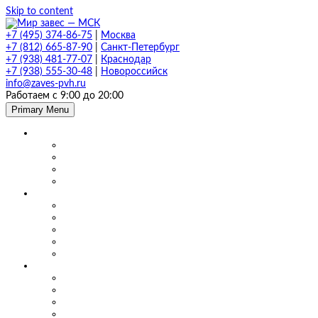
Skip to content
+7 (495) 374-86-75
|
Москва
+7 (812) 665-87-90
|
Санкт-Петербург
+7 (938) 481-77-07
|
Краснодар
+7 (938) 555-30-48
|
Новороссийск
info@zaves-pvh.ru
Работаем с 9:00 до 20:00
Primary Menu
Завесы ПВХ
Морозостойкие завесы
Прозрачные завесы
Рифленые завесы
ПВХ завесы в фургон авто
Мягкие окна и шторы ПВХ
Мягкие окна для кафе и ресторанов
Мягкие окна для беседки, веранды и террасы
Шторы для сварки
Шторы для автомойки и автосервиса
Шторы ПВХ для склада
Маятниковые двери
Маятниковые двери ПВХ в Москве
Маятниковые двери на складах
Маятниковые двери на пищевом производстве
Маятниковые двери на молокоперерабатывающих