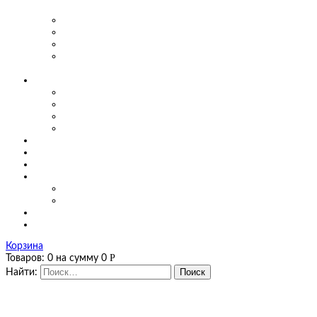
предприятиях
Маятниковые двери для производства
Маятниковые двери в заведениях общепита
Маятниковые двери в больницах
Маятниковые двери на мясоперерабатывающих
производствах
О компании
Сертификаты
Фото, видео
Наши работы
Новости
Цены
Полезная информация
Оплата и доставка
Калькуляторы
Калькулятор завес
Калькулятор мягких окон и штор ПВХ
Контакты
Корзина
Р
Товаров:
0
на сумму
0
Найти: