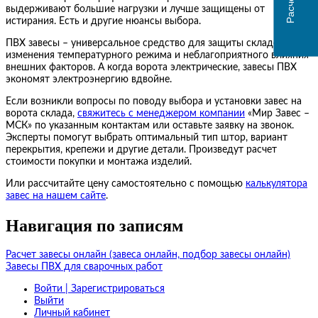
выдерживают большие нагрузки и лучше защищены от
истирания. Есть и другие нюансы выбора.
ПВХ завесы – универсальное средство для защиты складов от
изменения температурного режима и неблагоприятного влияния
внешних факторов. А когда ворота электрические, завесы ПВХ
экономят электроэнергию вдвойне.
Если возникли вопросы по поводу выбора и установки завес на
ворота склада,
свяжитесь с менеджером компании
«Мир Завес –
МСК» по указанным контактам или оставьте заявку на звонок.
Эксперты помогут выбрать оптимальный тип штор, вариант
перекрытия, крепежи и другие детали. Произведут расчет
стоимости покупки и монтажа изделий.
Или рассчитайте цену самостоятельно с помощью
калькулятора
завес на нашем сайте
.
Навигация по записям
Расчет завесы онлайн (завеса онлайн, подбор завесы онлайн)
Завесы ПВХ для сварочных работ
Войти | Зарегистрироваться
Выйти
Личный кабинет