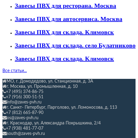
Завесы ПВХ для ресторана. Москва
Завесы ПВХ для автосервиса. Москва
Завесы ПВХ для склада. Климовск
Завесы ПВХ для склада. село Булатниково
Завесы ПВХ для склада. Климовск
Все статьи...
МО, г. Домодедово, ул. Станционная,
д. 3А
г. Москва, ул. Промышленная, д. 10
+7 (495) 374-86-75
+7 (916) 300-51-51
info@zaves-pvh.ru
г. Санкт- Петербург, Парголово, ул. Ломоносова, д. 113
+7 (812) 665-87-90
os@zaves-pvh.ru
г. Краснодар, ул. Александра Покрышкина, 2/4
+7 (938) 481-77-07
south@zaves-pvh.ru